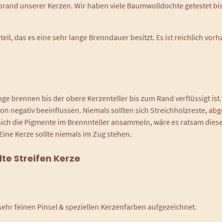
Abbrand unserer Kerzen. Wir haben viele Baumwolldochte getestet b
rteil, das es eine sehr lange Brenndauer besitzt. Es ist reichlich 
brennen bis der obere Kerzenteller bis zum Rand verflüssigt ist. Da
 negativ beeinflussen. Niemals sollten sich Streichholzreste, abg
 sich die Pigmente im Brennnteller ansammeln, wäre es ratsam diese
ine Kerze sollte niemals im Zug stehen.
te Streifen Kerze
 sehr feinen Pinsel & speziellen Kerzenfarben aufgezeichnet.