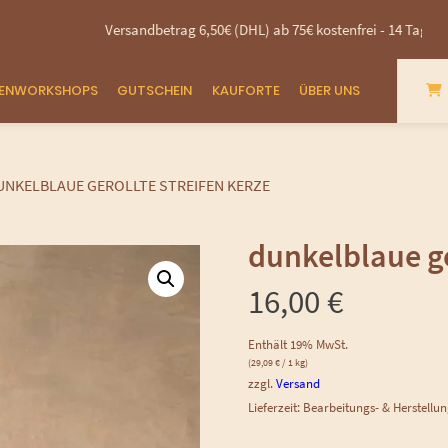
Versandbetrag 6,50€ (DHL) ab 75€ kostenfrei - 14 Tage Rückgabez
ZENWORKSHOPS
GUTSCHEIN
KAUFORTE
ÜBER UNS
UNKELBLAUE GEROLLTE STREIFEN KERZE
dunkelblaue ge
16,00
€
Enthält 19% MwSt.
(
29,09
€
/ 1 kg)
zzgl.
Versand
Lieferzeit: Bearbeitungs- & Herstellu