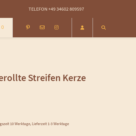
eit - kostenlose Rücksendung innerhalb von DEU (DHL) - Versand auch n
TELEFON +49 34602 809597
0
rollte Streifen Kerze
ngszeit 10 Werktage, Lieferzeit 1-3 Werktage