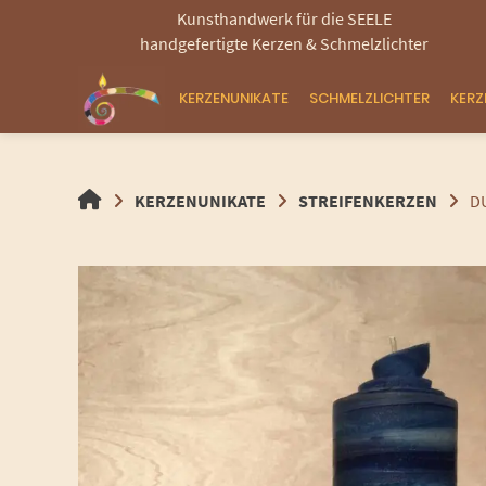
Springen
Kunsthandwerk für die SEELE
Sie
handgefertigte Kerzen & Schmelzlichter
zum
Inhalt
KERZENUNIKATE
SCHMELZLICHTER
KER
HANDGEMACHTE
KERZENUNIKATE
STREIFENKERZEN
D
GEROLLTE
KERZEN
UND
SCHMELZLICHTER