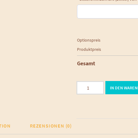
Optionspreis
Produktpreis
Gesamt
dunkelblaue
IN DEN WARE
gerollte
Streifen
Kerze
Menge
TION
REZENSIONEN (0)