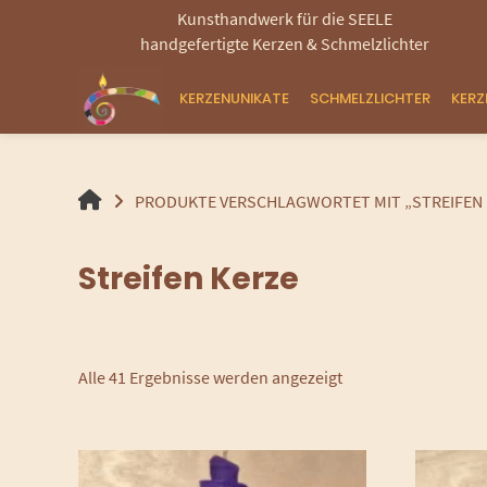
Springen
Kunsthandwerk für die SEELE
Sie
handgefertigte Kerzen & Schmelzlichter
zum
Inhalt
KERZENUNIKATE
SCHMELZLICHTER
KER
HANDGEMACHTE
PRODUKTE VERSCHLAGWORTET MIT „STREIFEN 
GEROLLTE
KERZEN
Streifen Kerze
UND
SCHMELZLICHTER
Alle 41 Ergebnisse werden angezeigt