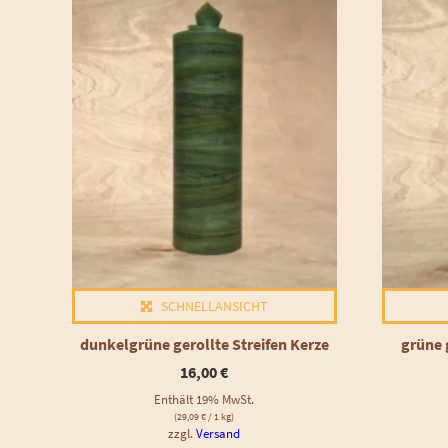
SCHNELLANSICHT
dunkelgrüne gerollte Streifen Kerze
grüne 
16,00
€
Enthält 19% MwSt.
(
29,09
€
/ 1 kg)
zzgl.
Versand