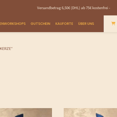
Versandbetrag 6,50€ (DHL) ab 75€ kostenfrei - 14 Tage Rückgabe
ZENWORKSHOPS
GUTSCHEIN
KAUFORTE
ÜBER UNS
KERZE“