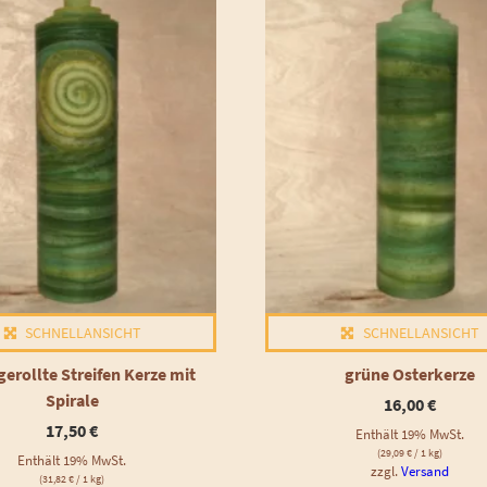
SCHNELLANSICHT
SCHNELLANSICHT
gerollte Streifen Kerze mit
grüne Osterkerze
Spirale
16,00
€
17,50
€
Enthält 19% MwSt.
(
29,09
€
/ 1 kg)
Enthält 19% MwSt.
zzgl.
Versand
(
31,82
€
/ 1 kg)