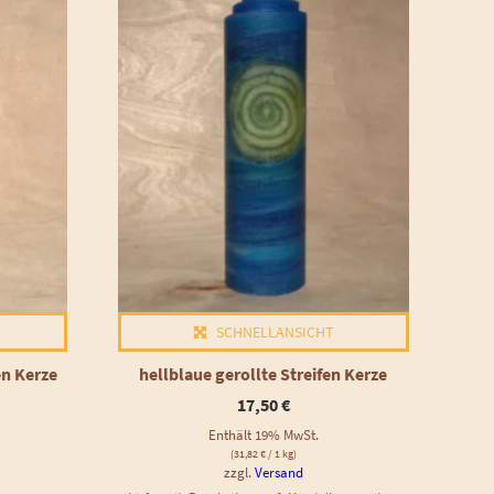
SCHNELLANSICHT
en Kerze
hellblaue gerollte Streifen Kerze
17,50
€
Enthält 19% MwSt.
(
31,82
€
/ 1 kg)
zzgl.
Versand