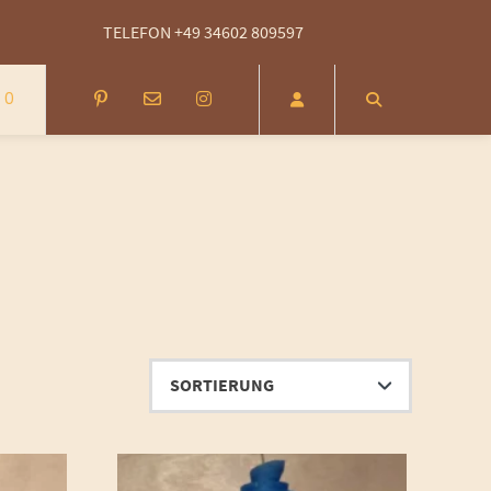
zeit - kostenlose Rücksendung innerhalb von DEU (DHL) - Versand auch 
TELEFON +49 34602 809597
0