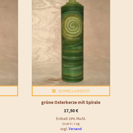
SCHNELLANSICHT
grüne Osterkerze mit Spirale
17,50
€
Enthält 19% MwSt.
(
31,82
€
/ 1 kg)
zzgl.
Versand