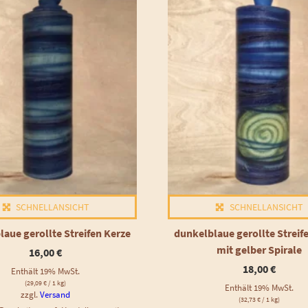
SCHNELLANSICHT
SCHNELLANSICHT
aue gerollte Streifen Kerze
dunkelblaue gerollte Streif
mit gelber Spirale
16,00
€
18,00
€
Enthält 19% MwSt.
(
29,09
€
/ 1 kg)
Enthält 19% MwSt.
zzgl.
Versand
(
32,73
€
/ 1 kg)