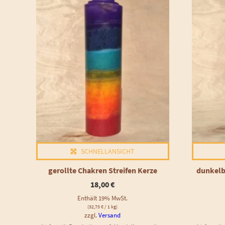
SCHNELLANSICHT
gerollte Chakren Streifen Kerze
dunkelbl
18,00
€
Enthält 19% MwSt.
(
32,73
€
/ 1 kg)
zzgl.
Versand