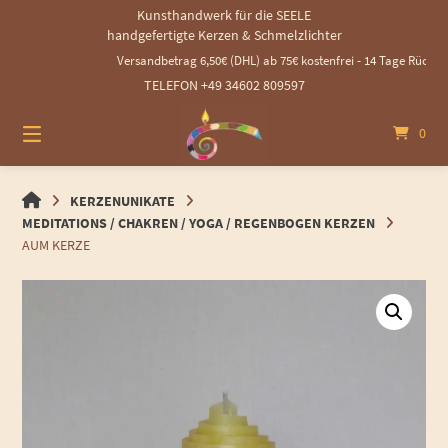
Springen
Kunsthandwerk für die SEELE
Sie
handgefertigte Kerzen & Schmelzlichter
zum
Versandbetrag 6,50€ (DHL) ab 75€ kostenfrei - 14 Tage Rückgabez
Inhalt
TELEFON +49 34602 809597
0
HANDGEMACHTE
KERZENUNIKATE
GEROLLTE
MEDITATIONS / CHAKREN / YOGA / REGENBOGEN KERZEN
KERZEN
AUM KERZE
UND
SCHMELZLICHTER