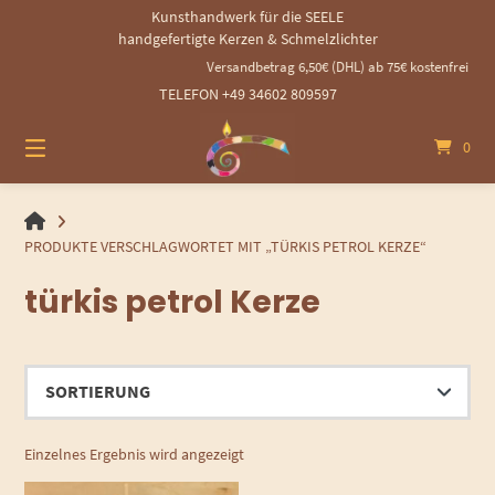
Springen
Kunsthandwerk für die SEELE
Sie
handgefertigte Kerzen & Schmelzlichter
zum
Versandbetrag 6,50€ (DHL) ab 75€ kostenfrei - 14
Inhalt
TELEFON +49 34602 809597
0
HANDGEMACHTE
GEROLLTE
PRODUKTE VERSCHLAGWORTET MIT „TÜRKIS PETROL KERZE“
KERZEN
türkis petrol Kerze
UND
SCHMELZLICHTER
Einzelnes Ergebnis wird angezeigt