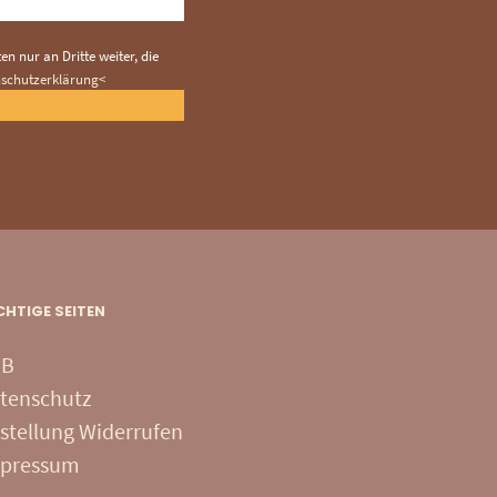
n nur an Dritte weiter, die
nschutzerklärung<
CHTIGE SEITEN
GB
tenschutz
stellung Widerrufen
pressum