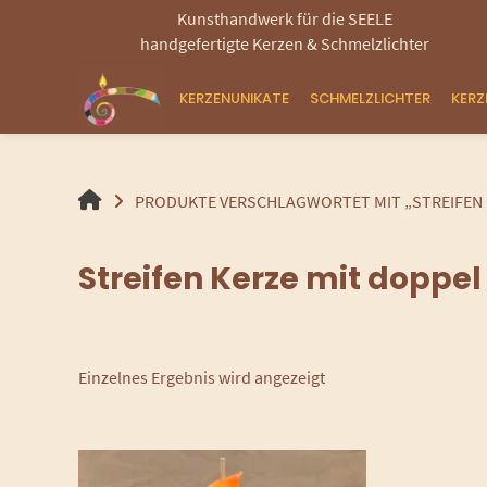
Springen
Kunsthandwerk für die SEELE
Sie
handgefertigte Kerzen & Schmelzlichter
zum
Inhalt
KERZENUNIKATE
SCHMELZLICHTER
KER
HANDGEMACHTE
PRODUKTE VERSCHLAGWORTET MIT „STREIFEN 
GEROLLTE
KERZEN
Streifen Kerze mit doppel
UND
SCHMELZLICHTER
Einzelnes Ergebnis wird angezeigt