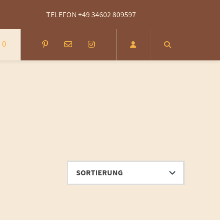
 14 Tage Rückgabezeit - kostenlose Rücksendung innerhalb von DEU (DHL
TELEFON +49 34602 809597
0