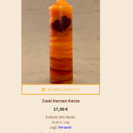
SCHNELLANSICHT
Zwei Herzen Kerze
17,50
€
Enthält 19% MwSt.
(
31,82
€
/ 1 kg)
zzgl.
Versand