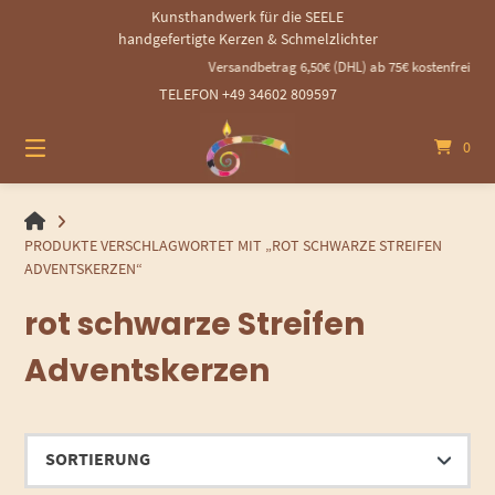
Springen
Kunsthandwerk für die SEELE
Sie
handgefertigte Kerzen & Schmelzlichter
zum
Versandbetrag 6,50€ (DHL) ab 75€ kostenfrei - 14
Inhalt
TELEFON +49 34602 809597
0
HANDGEMACHTE
GEROLLTE
PRODUKTE VERSCHLAGWORTET MIT „ROT SCHWARZE STREIFEN
KERZEN
ADVENTSKERZEN“
UND
rot schwarze Streifen
SCHMELZLICHTER
Adventskerzen