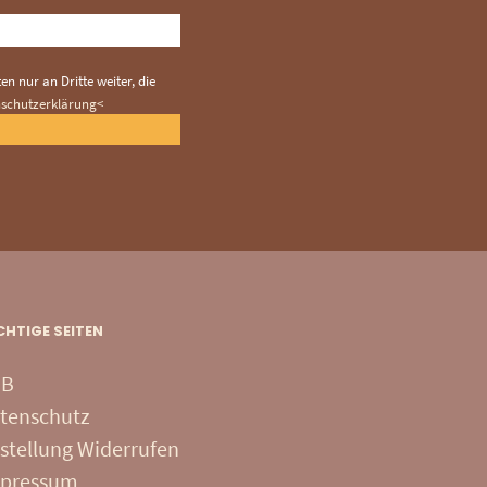
n nur an Dritte weiter, die
nschutzerklärung<
CHTIGE SEITEN
GB
tenschutz
stellung Widerrufen
pressum