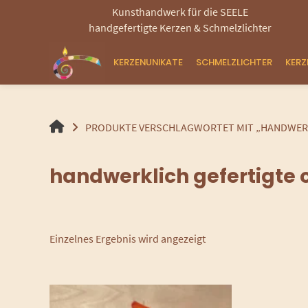
Springen
Kunsthandwerk für die SEELE
Sie
handgefertigte Kerzen & Schmelzlichter
zum
Inhalt
KERZENUNIKATE
SCHMELZLICHTER
KER
HANDGEMACHTE
PRODUKTE VERSCHLAGWORTET MIT „HANDWERK
GEROLLTE
KERZEN
handwerklich gefertigte 
UND
SCHMELZLICHTER
Einzelnes Ergebnis wird angezeigt