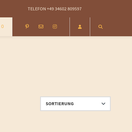
14 Tage Rückgabezeit - kostenlose Rücksendung innerhalb von DEU (DHL)
TELEFON +49 34602 809597
0