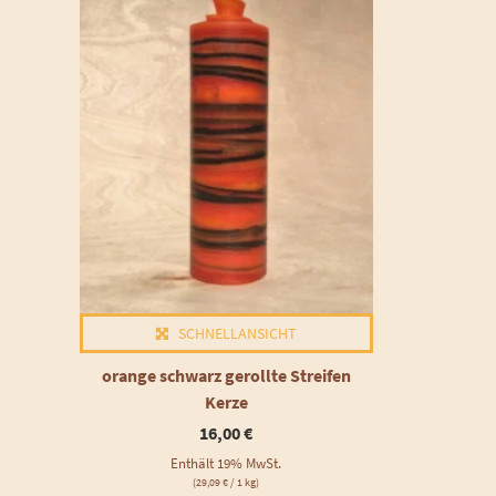
SCHNELLANSICHT
orange schwarz gerollte Streifen
Kerze
16,00
€
Enthält 19% MwSt.
(
29,09
€
/ 1 kg)