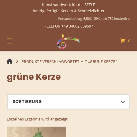
Springen
Kunsthandwerk für die SEELE
Sie
handgefertigte Kerzen & Schmelzlichter
zum
Versandbetrag 6,50€ (DHL) ab 75€ kostenfrei - 1
Inhalt
TELEFON +49 34602 809597
0
HANDGEMACHTE
PRODUKTE VERSCHLAGWORTET MIT „GRÜNE KERZE“
GEROLLTE
grüne Kerze
KERZEN
UND
SCHMELZLICHTER
Einzelnes Ergebnis wird angezeigt