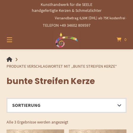
Springen
Kunsthandwerk für die SEELE
Sie
handgefertigte Kerzen & Schmelzlichter
zum
Versandbetrag 6,50€ (DHL) ab 75€ kostenfrei - 14
Inhalt
TELEFON +49 34602 809597
0
HANDGEMACHTE
GEROLLTE
PRODUKTE VERSCHLAGWORTET MIT „BUNTE STREIFEN KERZE“
KERZEN
bunte Streifen Kerze
UND
SCHMELZLICHTER
Alle 3 Ergebnisse werden angezeigt