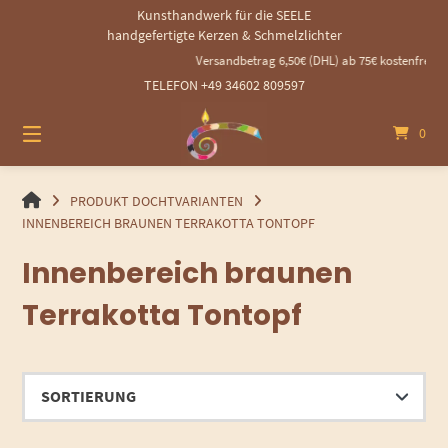
Springen
Kunsthandwerk für die SEELE
Sie
handgefertigte Kerzen & Schmelzlichter
zum
Versandbetrag 6,50€ (DHL) ab 75€ kostenfrei - 
Inhalt
TELEFON +49 34602 809597
0
HANDGEMACHTE
PRODUKT DOCHTVARIANTEN
GEROLLTE
INNENBEREICH BRAUNEN TERRAKOTTA TONTOPF
KERZEN
Innenbereich braunen
UND
SCHMELZLICHTER
Terrakotta Tontopf