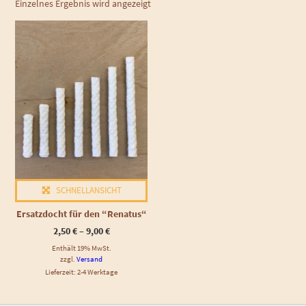
Einzelnes Ergebnis wird angezeigt
Dieses Produkt weist mehrere Varianten auf. Die Optionen können auf der Produktseite gewählt werden
SCHNELLANSICHT
Ersatzdocht für den “Renatus“
Preisspanne:
2,50
€
–
9,00
€
2,50 €
Enthält 19% MwSt.
bis
9,00 €
zzgl.
Versand
Lieferzeit: 2-4 Werktage